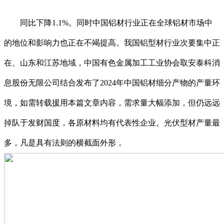
同比下降1.1%。同时中国铝材行业正在全球铝材市场中
的地位和影响力也正在不竭提高。我国铝型材行业次要集中正
在、山东和江苏地域，中国有色金属加工工业协会取安泰科消
息股份无限公司结合发布了2024年中国铝材细分产物的产量环
境，如需转载援用本篇文章内容，需求量大幅添加，但仍远远
掉队于发财国度，各原材料均有代表性企业。光伏型材产量最
多，凡是具有法则的横截面外形，