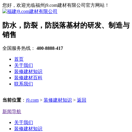
您好，欢迎光临福州j9.com建材有限公司官方网站！
防水，防裂，防脱落基材的研发、制造与
销售
全国服务热线：
400-8888-417
首页
关于我们
装修建材知识
装修建材百科
联系我们
当前位置
：
j9.com
>
装修建材知识
>
返回
新闻导航
关于我们
装修建材知识