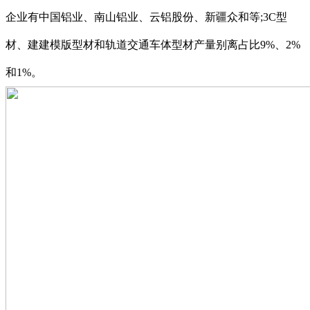
企业有中国铝业、南山铝业、云铝股份、新疆众和等;3C型
材、建建模版型材和轨道交通车体型材产量别离占比9%、2%
和1%。