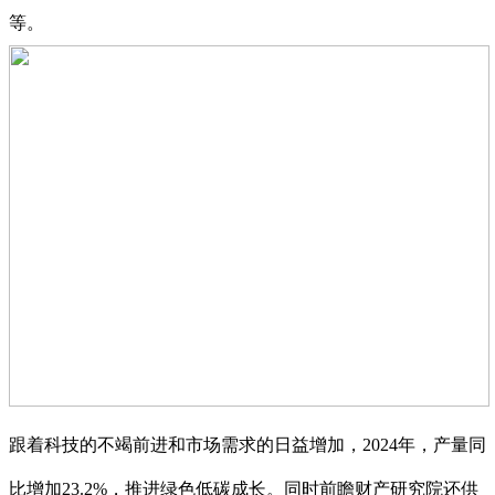
等。
跟着科技的不竭前进和市场需求的日益增加，2024年，产量同
比增加23.2%，推进绿色低碳成长。同时前瞻财产研究院还供