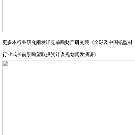
更多本行业研究阐发详见前瞻财产研究院《全球及中国铝型材
行业成长前景瞻望取投资计谋规划阐发演讲》