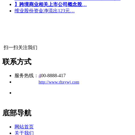
】跨境商业相关上市公司概念股
…
维业股份资金净流出123元…
扫一扫关注我们
联系方式
服务热线：
4
00-8888-417
公司
网址：
http://www.rhxywj.com
地址：福建省福州市仓山区建新镇台屿路198号华威商贸中心一
办公
期7#楼8层17商务
底部导航
网站首页
关于我们