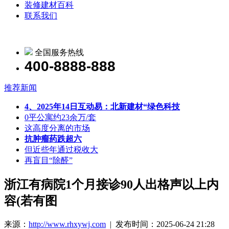
装修建材百科
联系我们
全国服务热线
400-8888-888
推荐新闻
4、2025年14日互动易：北新建材“绿色科技
0平公寓约23余万/套
这高度分离的市场
抗肿瘤药跌超六
但近些年通过税收大
再盲目“除醛”
浙江有病院1个月接诊90人出格声以上内
容(若有图
来源：
http://www.rhxywj.com
| 发布时间：2025-06-24 21:28