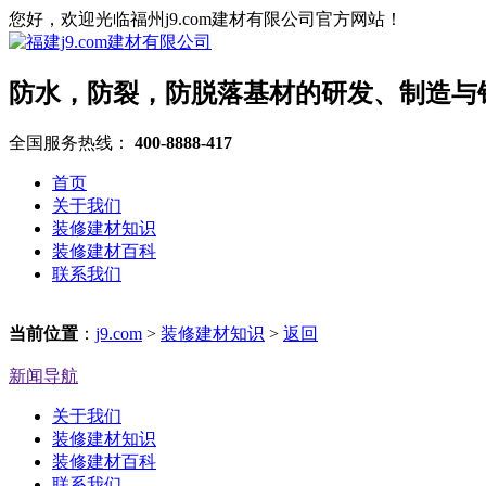
您好，欢迎光临福州j9.com建材有限公司官方网站！
防水，防裂，防脱落基材的研发、制造与
全国服务热线：
400-8888-417
首页
关于我们
装修建材知识
装修建材百科
联系我们
当前位置
：
j9.com
>
装修建材知识
>
返回
新闻导航
关于我们
装修建材知识
装修建材百科
联系我们