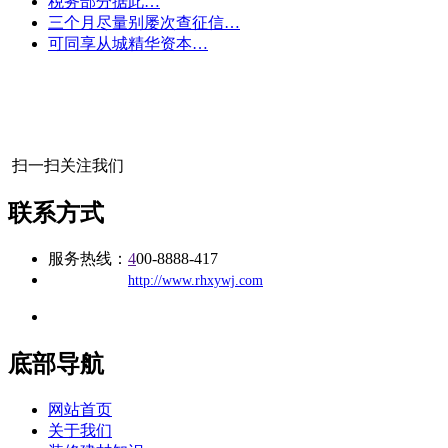
税务部分据此…
三个月尽量别屡次查征信…
可同享从城精华资本…
扫一扫关注我们
联系方式
服务热线：
4
00-8888-417
公司
网址：
http://www.rhxywj.com
地址：福建省福州市仓山区建新镇台屿路198号华威商贸中心一期7
底部导航
网站首页
关于我们