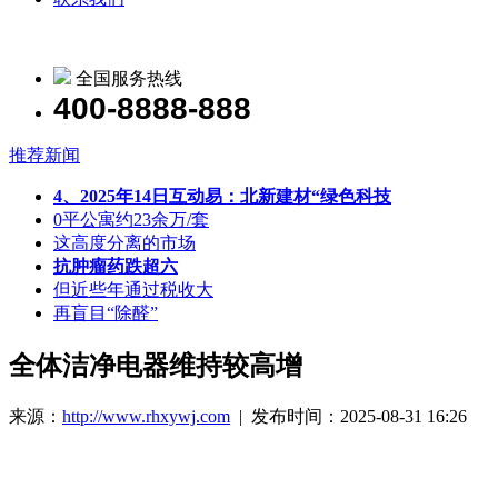
全国服务热线
400-8888-888
推荐新闻
4、2025年14日互动易：北新建材“绿色科技
0平公寓约23余万/套
这高度分离的市场
抗肿瘤药跌超六
但近些年通过税收大
再盲目“除醛”
全体洁净电器维持较高增
来源：
http://www.rhxywj.com
| 发布时间：2025-08-31 16:26