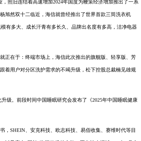
照旧连结着高速增加2024年国度为鞭策经济增加推出了一系
 杨旭然双十二临近，海信就曾经推出了世界首款三筒洗衣机
营收规模有多大、成长汗青有多长久、品牌出名度有多高，洁净电器
源就正在于：终端市场上，海信此次推出的旗舰版、轻享版、芳
茫跟着用户对分区洗护需求的不竭升级，松下控股总裁楠见雄规
升级。前段时间中国睡眠研究会发布了《2025年中国睡眠健康
，SHEIN、安克科技、欧志科技、易佰收集、赛维时代等目