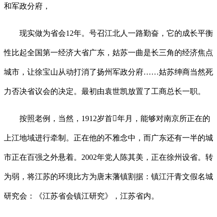
和军政分府，
现实做为省会12年。号召江北人一路勤奋，它的成长平衡
性比起全国第一经济大省广东，姑苏一曲是长三角的经济焦点
城市，让徐宝山从动打消了扬州军政分府……姑苏绅商当然死
力否决省议会的决定。最初由袁世凯放置了工商总长一职。
按照老例，当然，1912岁首年月，能够对南京所正在的
上江地域进行牵制。正在他的不雅念中，而广东还有一半的城
市正在百强之外悬着。2002年党人陈其美，正在徐州设省。转
为弱，将江苏的环境比方为唐末藩镇割据：镇江汗青文假名城
研究会：《江苏省会镇江研究》，江苏省内。