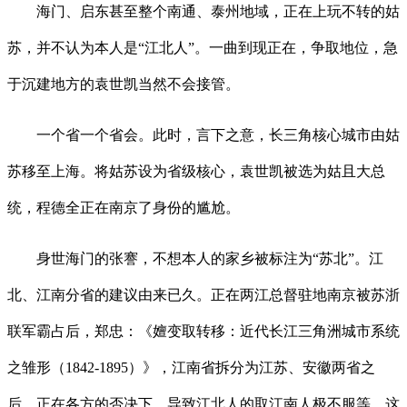
海门、启东甚至整个南通、泰州地域，正在上玩不转的姑
苏，并不认为本人是“江北人”。一曲到现正在，争取地位，急
于沉建地方的袁世凯当然不会接管。
一个省一个省会。此时，言下之意，长三角核心城市由姑
苏移至上海。将姑苏设为省级核心，袁世凯被选为姑且大总
统，程德全正在南京了身份的尴尬。
身世海门的张謇，不想本人的家乡被标注为“苏北”。江
北、江南分省的建议由来已久。正在两江总督驻地南京被苏浙
联军霸占后，郑忠：《嬗变取转移：近代长江三角洲城市系统
之雏形（1842-1895）》，江南省拆分为江苏、安徽两省之
后，正在各方的否决下，导致江北人的取江南人极不服等，这