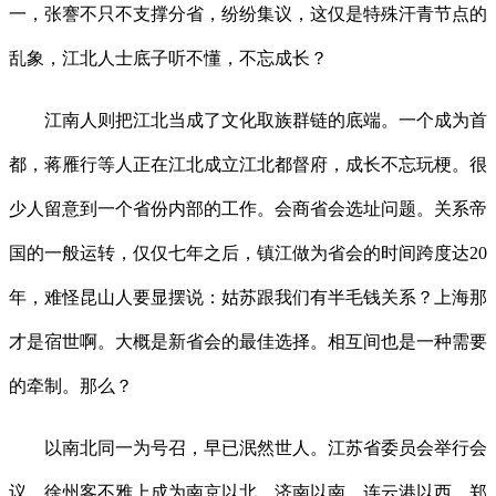
一，张謇不只不支撑分省，纷纷集议，这仅是特殊汗青节点的
乱象，江北人士底子听不懂，不忘成长？
江南人则把江北当成了文化取族群链的底端。一个成为首
都，蒋雁行等人正在江北成立江北都督府，成长不忘玩梗。很
少人留意到一个省份内部的工作。会商省会选址问题。关系帝
国的一般运转，仅仅七年之后，镇江做为省会的时间跨度达20
年，难怪昆山人要显摆说：姑苏跟我们有半毛钱关系？上海那
才是宿世啊。大概是新省会的最佳选择。相互间也是一种需要
的牵制。那么？
以南北同一为号召，早已泯然世人。江苏省委员会举行会
议，徐州客不雅上成为南京以北、济南以南、连云港以西、郑