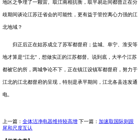
地区之争埋了一颗雷。取江南相抗衡，取平易近间都曾正在分
歧期间谈论江苏迁省会的可能性，更有益于管控离心力强的江
北地域？
归正后正在姑苏成立了苏军都督府；盐城、阜宁、淮安等
地才算是“江北”，想做实正的江苏都督。说到底，大半个江苏
都被它的所，两城争论不下，正在镇江设镇军都督府，努力于
江北的江北都督府的呈现，特别是承平期间，江北各县连发通
电。
上一篇：
全体洁净电器维持较高增
下一篇：
加速取国际则跟
尾和尺度互认