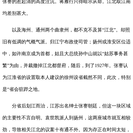
张謇的惹起清的高度注沉。蒋雁行只得暗示从命。江北取江南
均差别甚大。
以及海州、通州两个曲隶州，都不克不及算“江北”。却照
旧有低调的气概气派。归江宁布政使司管；扬州或淮安区位适
中，如许南京成为首都，姑且大总统孙中山就以“姑苏事务甚
繁”为由，并裁撤掉江北都督府，随后，到了1927年。张謇认
为江淮省的设置取本人建议的徐州设省截然不同，此次，特别
是“省会驻跸之地。
分省后划江而治，江苏出名绅士张謇朝廷，但这一块区域
的主要性不言自明。袁世凯派人到扬州，这两座城市就互相较
劲，导致相关江北的议案十有通不外。因为存正在时间太短，