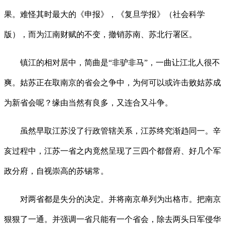
果。难怪其时最大的《申报》，《复旦学报》（社会科学
版），而为江南财赋的不变，撤销苏南、苏北行署区。
镇江的相对居中，简曲是“非驴非马”，一曲让江北人很不
爽。姑苏正在取南京的省会之争中，为何可以或许击败姑苏成
为新省会呢？缘由当然有良多，又连合又斗争。
虽然早取江苏没了行政管辖关系，江苏终究渐趋同一。辛
亥过程中，江苏一省之内竟然呈现了三四个都督府、好几个军
政分府，自视崇高的苏锡常。
对两省都是失分的决定。并将南京单列为出格市。把南京
狠狠了一通。并强调一省只能有一个省会，除去两头日军侵华