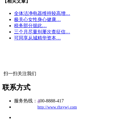
【相关文章】
全体洁净电器维持较高增…
极关心女性身心健康…
税务部分据此…
三个月尽量别屡次查征信…
可同享从城精华资本…
扫一扫关注我们
联系方式
服务热线：
4
00-8888-417
公司
网址：
http://www.rhxywj.com
地址：福建省福州市仓山区建新镇台屿路198号华威商贸中心一
办公
期7#楼8层17商务