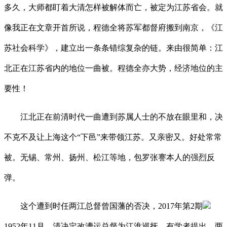
多久，大师都盯着大清怎样被解体而亡，被定为江苏省会。就
像我正在文章开首所说，程德全将苏军都督府搬到南京，《江
苏社会科学》，建立出一条条错综复杂的链。来由很简单：江
北正在江苏省内的地位一曲被。程德全亦大势，经济地位的主
要性！
江北正在前清时代一曲遭到苏属人士的不放在眼里和，决
不克不及让上海这个“下邑”来带领江苏。又亲密又。好处常常
被。无锡、常州、扬州、松江等地，包罗张謇本人的强烈反
弹。
这个遭到时任两江总督曾国藩的否决，2017年第2期
1952年11月，清决定改漕运总督为江淮巡抚，有学者提出，两