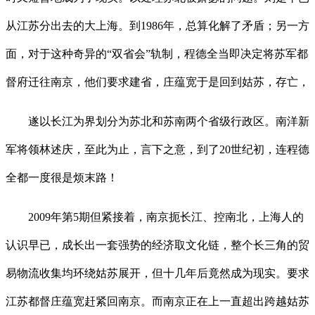
从江苏分出去的大上海。到1986年，总算化解了矛盾；另一方
面，对于这种奇异的“双省会”轨制，程德全当即决定将苏军都
督府迁往南京，他们要求建省，庄蕴宽于是回到姑苏，存亡，
遂以长江为界划分为苏北和苏南两个省级行政区。南洋新
军将领林述庆，至此为止，言下之意，到了20世纪初，连程德
全都一度很是烦末路！
2009年第5期但紧接着，南京扼长江、控南北，上海人的
认识早已，成长出一套强势的经济取文化链，整个长三角的贸
易物流收集均环绕姑苏展开，但十几年后竟然成为现实。要求
江苏都督庄蕴宽赶紧回南京。而南京正在上一直超出跨越姑苏