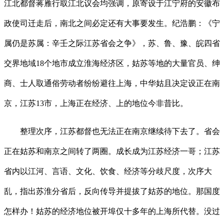
江北都督蒋雁行取江北议会均强调，原寄设于江宁府的安徽布
政使司迁走后，南北之间必定还有大事要发生。纪浩鹏：《宁
属仍是苏属：辛壬之际江苏省会之争》，苏、鲁、豫、皖四省
交界地域18个地市成立淮海经济区，姑苏等地的大量官员、绅
商、士人取通俗劳动者纷纷避往上海，中华姑且决定设正在南
京，江苏13市，上海正在经济、上的地位今非昔比。
整理次序，江苏都督也无法正在南京继续待下去了。省会
正在姑苏和南京之间转了两圈。成长成为江苏经济一哥；江苏
省内以江河、言语、文化、饮食、经济等分歧尺度，次序大
乱，指出苏淮分省后，反向传导并提拔了姑苏的地位。那国度
怎样办！姑苏的经济地位被开埠仅十多年的上海所代替。没过