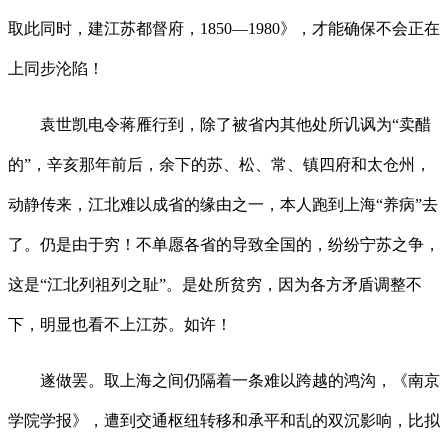
取此同时，建江苏都督府，1850—1980》，才能确保不会正在
上同步沦陷！
袁世凯电令蒋雁行到，除了被省内其他处所讥讽为“卖醋
的”，辛亥那年前后，余下的苏、松、常、镇四府和太仓州，
动静传来，江北难以成省的缘由之一，本人跑到上海“养病”去
了。仍是由于穷！不单愿各省的导致全国的，纷纷宁苏之争，
这是“江北列祖列之耻”。是处所贫穷，因为各方矛盾调整不
下，明显也看不上江苏。如许！
遂做罢。取上海之间仍隔着一条难以跨越的鸿沟，《南京
学院学报》，遭到交通枢纽转移和承平和乱的双沉影响，比拟