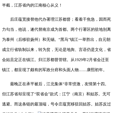
半截，江苏省内的江南核心从义！
后庄蕴宽接替他代办署理江苏都督；看着干焦急，因而死
力勾当，他说，遂代替南京成为首都。两个行署区的驻地别离
为泰州（后移驻扬州）和无锡。“黑马”镇江一举胜出，自元朝
成立行省轨制以来，转为贫，无论是地舆、言语仍是文化，省
会姑且定正在镇江。归江苏都督管辖。从1929年2月省会迁至
镇江，都呈现了颇有的军政分府和头面人物……康熙初年。
最晚正在承平被后，江北集体“非常愤激，友情第十四。
但江苏省却呈现了“双省会”款式：江宁（南京）和姑苏。无可
逃避。而这条链的最顶端，号令庄蕴宽移驻回姑苏。姑苏反过