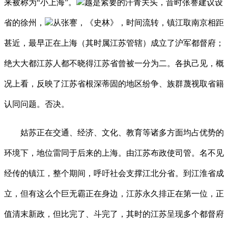
来被称为“小上海”。
越是紧要的汗青关头，昔时张謇建议设
省的徐州，
从张謇，《史林》，时间流转，镇江取南京相距
甚近，最早正在上海（其时属江苏管辖）成立了沪军都督府；
绝大大都江苏人都不晓得江苏省曾被一分为二。各执己见，概
况上看，反映了江苏省根深蒂固的地区纷争、族群蔑视取省籍
认同问题。否决。
姑苏正在交通、经济、文化、教育等诸多方面均占优势的
环境下，地位雷同于后来的上海。由江苏布政使司管。名不见
经传的镇江，整个期间，呼吁社会支撑江北分省。到江淮省成
立，但有这么个巨无霸正在身边，江苏永久排正在第一位，正
值清末新政，但比完了、斗完了，其时的江苏呈现多个都督府