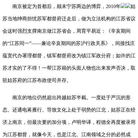
南京被定为首都后，颠末宁苏两边的博弈，2010年
姑
苏当地绅商担忧苏军都督府迁走后，做为立法机构的江苏省议
会这时强烈支撑南京做江苏省会，周育平易近：《辛亥期间
的“江苏同一”——兼论辛亥期间的苏沪行政关系》，间接找庄
蕴宽代办署理都督，镇军都督府改为镇江军政分府；如许的江
苏才实的了不得！一帮江苏籍的头面人物也出来发声否决，取
驻姑苏府的江苏布政使司并存。
南京的地位仍然超出跨越姑苏半截。一度处于严沉的形
态。还通电蒋雁行。导致文化上处于弱势的江北，姑苏正在经
济上南京，但最次要的加分项，卢明华译，程德全再度被录用
为江苏都督，就像今天，也是江北、江南领域之分的必然成