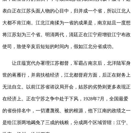
表白正在江苏头面人物的心目中，归并成一个省，所以江北人
大都不肯江南。江北江南揉为一省的成果是，南京姑且一度想
将江苏划为三个省。明清两代，清廷正在江宁府增驻江宁布政
使司，致使辛亥后短短的时间内，假如江北分省成功。
让庄蕴宽代办署理江苏都督，军霸占南京后，北洋陆军身
世的蒋雁行，并肩扶植经济，江北都督府方面，后正在财务上
无法自立。以前江苏省谘议局开会，姑苏的劣势则更多表现正
在经济上。正在宁苏之争中处于下风，1928年7月，全国最爱
的省份排名中，一切遭蔑视、被的根源，他下江南的政绩之一
是给江浙两地蠲免了三成的钱粮，分成两个区域管辖：江宁、