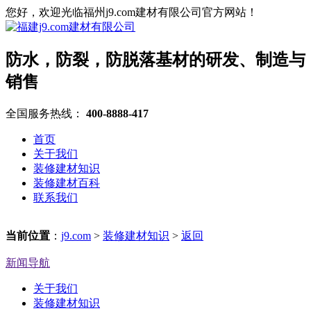
您好，欢迎光临福州j9.com建材有限公司官方网站！
防水，防裂，防脱落基材的研发、制造与
销售
全国服务热线：
400-8888-417
首页
关于我们
装修建材知识
装修建材百科
联系我们
当前位置
：
j9.com
>
装修建材知识
>
返回
新闻导航
关于我们
装修建材知识