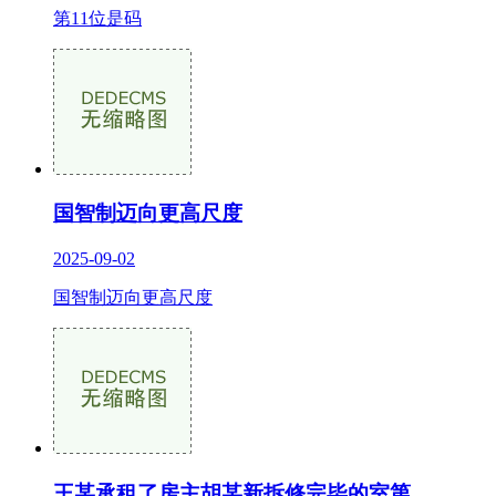
第11位是码
国智制迈向更高尺度
2025-09-02
国智制迈向更高尺度
王某承租了房主胡某新拆修完毕的室第