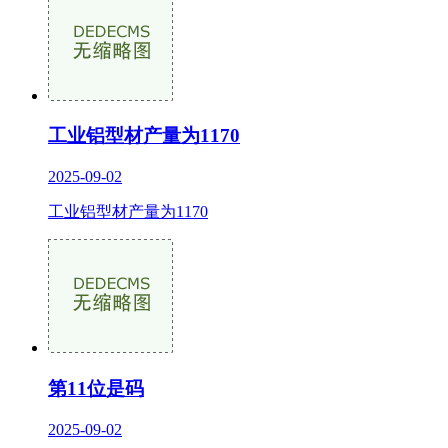
工业铝型材产量为1170
2025-09-02
工业铝型材产量为1170
第11位是码
2025-09-02